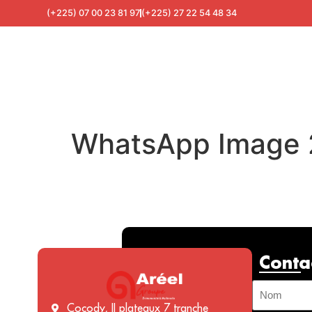
(+225) 07 00 23 81 97
(+225) 27 22 54 48 34
WhatsApp Image 2
Conta
Cocody, II plateaux 7 tranche