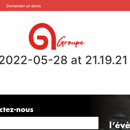
Demander un devis
022-05-28 at 21.19.21 
ctez-nous
l’év