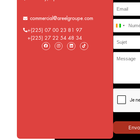
commercial@areelgroupe.com
Côte d’I
+(225) 07 00 23 81 97
+(225) 27 22 54 48 34