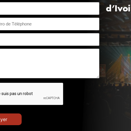
d’Ivo
voire +225