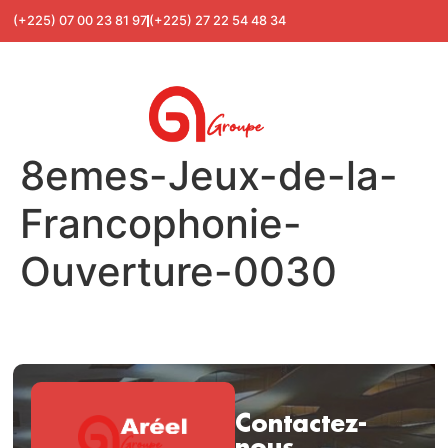
(+225) 07 00 23 81 97
(+225) 27 22 54 48 34
8emes-Jeux-de-la-
Francophonie-
Ouverture-0030
Contactez-
nous