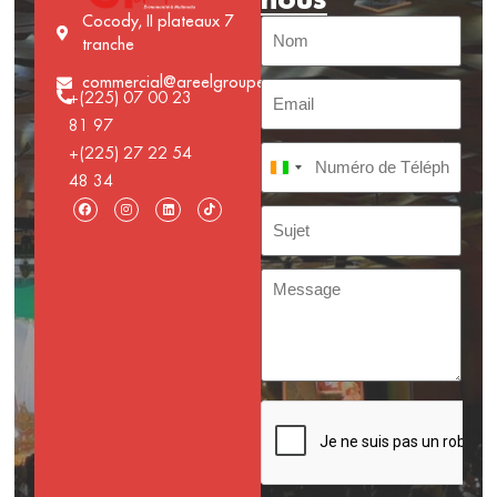
Cocody, II plateaux 7
tranche
commercial@areelgroupe.com
+(225) 07 00 23
81 97
+(225) 27 22 54
Côte d’Ivoire +225
48 34