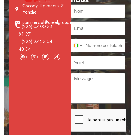
Cocody, II plateaux 7
tranche
commercial@areelgroupe.com
+(225) 07 00 23
81 97
+(225) 27 22 54
Côte d’Ivoire +225
48 34