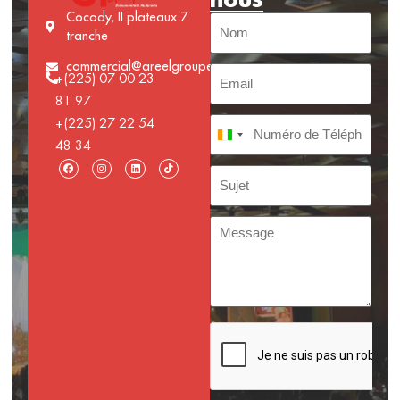
Cocody, II plateaux 7
tranche
commercial@areelgroupe.com
+(225) 07 00 23
81 97
+(225) 27 22 54
Côte d’Ivoire +225
48 34