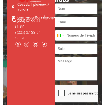
Cocody, II plateaux 7
tranche
commercial@areelgroupe.com
+(225) 07 00 23
81 97
+(225) 27 22 54
Côte d’Ivoire +225
48 34