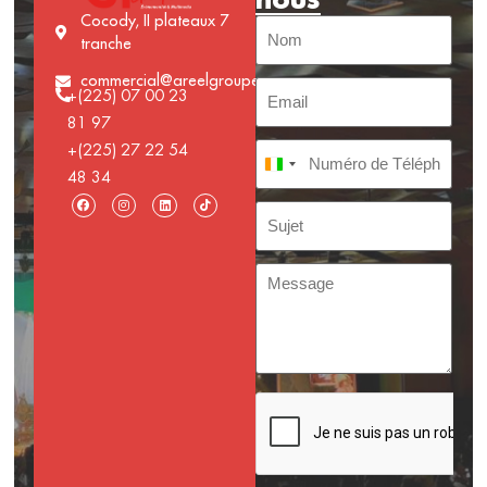
Cocody, II plateaux 7
tranche
commercial@areelgroupe.com
+(225) 07 00 23
81 97
+(225) 27 22 54
Côte d’Ivoire +225
48 34