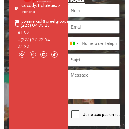
Cocody, II plateaux 7
tranche
commercial@areelgroupe.com
+(225) 07 00 23
81 97
+(225) 27 22 54
Côte d’Ivoire +225
48 34