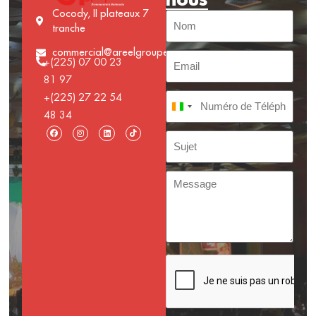
Cocody, II plateaux 7
tranche
commercial@areelgroupe.com
+(225) 07 00 23
81 97
+(225) 27 22 54
Côte d’Ivoire +225
48 34