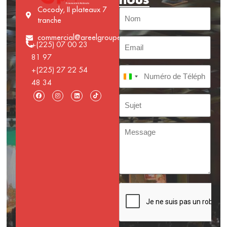
Cocody, II plateaux 7
tranche
commercial@areelgroupe.com
+(225) 07 00 23
81 97
+(225) 27 22 54
Côte d’Ivoire +225
48 34