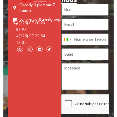
Cocody, II plateaux 7
tranche
commercial@areelgroupe.com
+(225) 07 00 23
81 97
+(225) 27 22 54
Côte d’Ivoire +225
48 34