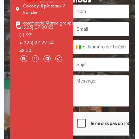
Cocody, II plateaux 7
tranche
commercial@areelgroupe.com
+(225) 07 00 23
81 97
+(225) 27 22 54
Côte d’Ivoire +225
48 34