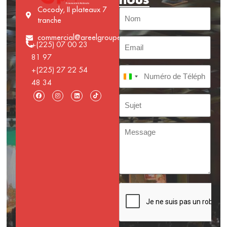
Cocody, II plateaux 7
tranche
commercial@areelgroupe.com
+(225) 07 00 23
81 97
+(225) 27 22 54
Côte d’Ivoire +225
48 34