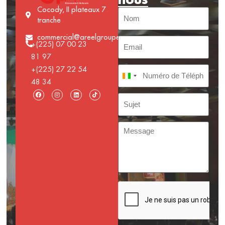
Cocody, II plateaux 7
tranche
commercial@areelgroupe.com
+(225) 07 00 23
81 97
+(225) 27 22 54
Côte d’Ivoire +225
48 34