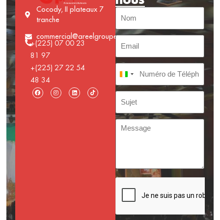
Cocody, II plateaux 7
tranche
commercial@areelgroupe.com
+(225) 07 00 23
81 97
+(225) 27 22 54
Côte d’Ivoire +225
48 34