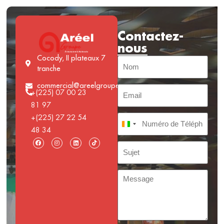
Contactez-
nous
Cocody, II plateaux 7
tranche
commercial@areelgroupe.com
+(225) 07 00 23
81 97
+(225) 27 22 54
Côte d’Ivoire +225
48 34