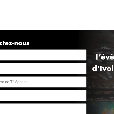
ctez-nous
l’év
d’Ivo
voire +225