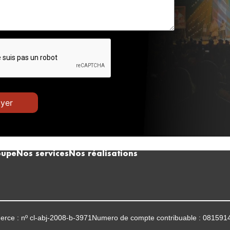
oupe
Nos services
Nos réalisations
rce : nº cl-abj-2008-b-3971
Numero de compte contribuable : 081591