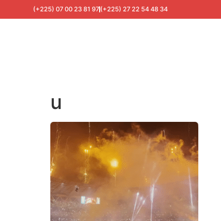
(+225) 07 00 23 81 97
(+225) 27 22 54 48 34
u