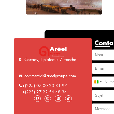
Conta
Cocody, II plateaux 7 tranche
commercial@areelgroupe.com
Côte d’I
+(225) 07 00 23 81 97
+(225) 27 22 54 48 34