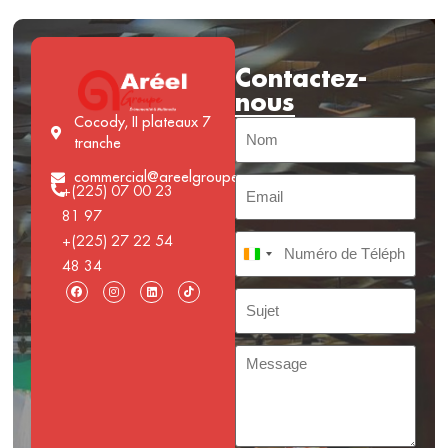
Contactez-
nous
Cocody, II plateaux 7
tranche
commercial@areelgroupe.com
+(225) 07 00 23
81 97
+(225) 27 22 54
Côte d’Ivoire +225
48 34