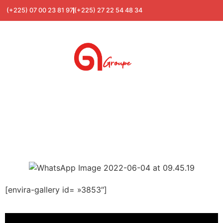
(+225) 07 00 23 81 97
(+225) 27 22 54 48 34
Canal +
[envira-gallery id= »3853″]