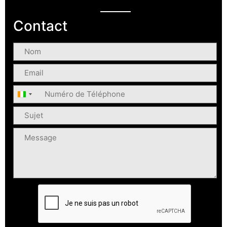
Contact
Nom
Email
Téléphone
Côte d’Ivoire +225
Sujet
Message