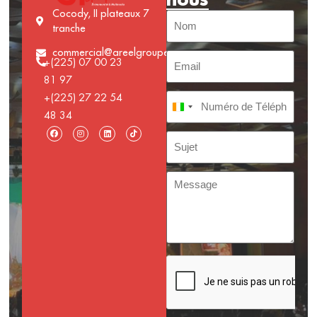
Cocody, II plateaux 7
tranche
commercial@areelgroupe.com
+(225) 07 00 23
81 97
+(225) 27 22 54
Côte d’Ivoire +225
48 34