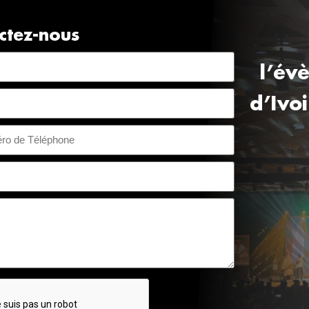
ctez-nous
l’év
d’Ivo
voire +225