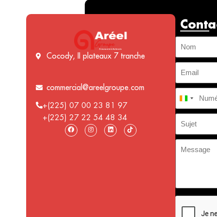
Conta
Cocody, II plateaux 7 tranche
commercial@areelgroupe.com
Côte d’I
+(225) 07 00 23 81 97
+(225) 27 22 54 48 34