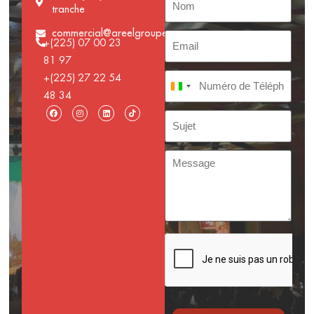
tranche
commercial@areelgroupe.com
+(225) 07 00 23
81 97
+(225) 27 22 54
Côte d’Ivoire +225
48 34