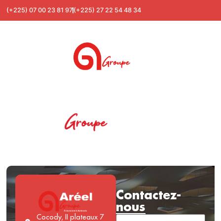
(+225) 07 00 23 81 97
(+225) 27 22 54 48 34
Contactez-
nous
Cocody, II plateaux 7