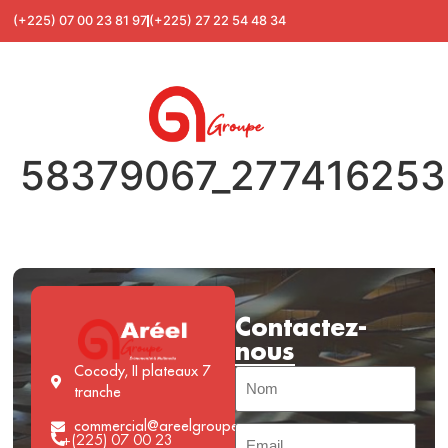
(+225) 07 00 23 81 97
(+225) 27 22 54 48 34
58379067_27741625
Contactez-
nous
Cocody, II plateaux 7
tranche
commercial@areelgroupe.com
+(225) 07 00 23