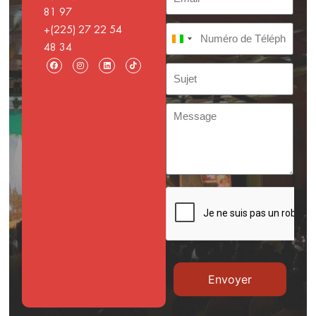
81 97
+(225) 27 22 54
Côte d’Ivoire +225
48 34