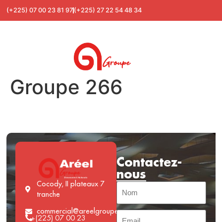
(+225) 07 00 23 81 97
(+225) 27 22 54 48 34
Groupe 266
Contactez-
nous
Cocody, II plateaux 7
tranche
commercial@areelgroupe.com
+(225) 07 00 23