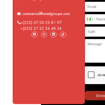
commercial@areelgroupe.com
Côte d’I
+(225) 07 00 23 81 97
+(225) 27 22 54 48 34