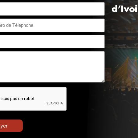
d’Ivo
voire +225