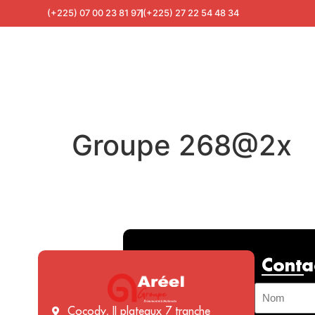
(+225) 07 00 23 81 97
(+225) 27 22 54 48 34
Groupe 268@2x
Conta
Cocody, II plateaux 7 tranche