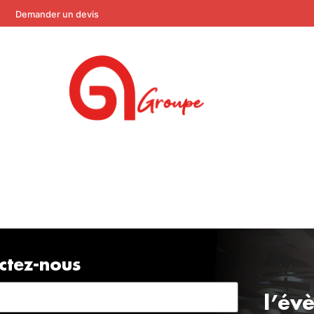
Demander un devis
ctez-nous
l’év